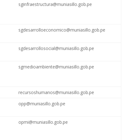
sginfraestructura@muniasillo.gob.pe
sgdesarrolloeconomico@muniasillo.gob.pe
sgdesarrollosocial@muniasillo.gob.pe
sgmedioambiente@muniasillo.gob.pe
recursoshumanos@muniasillo.gob.pe
opp@muniasillo.gob.pe
opmi@muniasillo.gob.pe