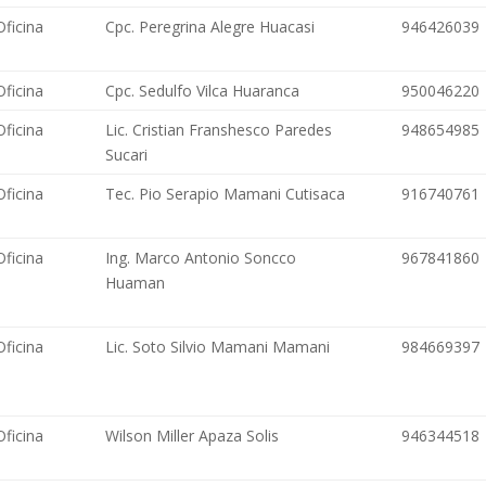
Oficina
Cpc. Peregrina Alegre Huacasi
946426039
Oficina
Cpc. Sedulfo Vilca Huaranca
950046220
Oficina
Lic. Cristian Franshesco Paredes
948654985
Sucari
Oficina
Tec. Pio Serapio Mamani Cutisaca
916740761
Oficina
Ing. Marco Antonio Soncco
967841860
Huaman
Oficina
Lic. Soto Silvio Mamani Mamani
984669397
Oficina
Wilson Miller Apaza Solis
946344518