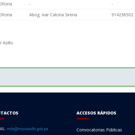
Oficina
-
-
Oficina
Abog. Ivar Calcina Sirena
914236502
 Asillo.
NTACTOS
ACCESOS RÁPIDOS
AIL:
mda@muniasillo.gob.pe
Convocatorias Públicas