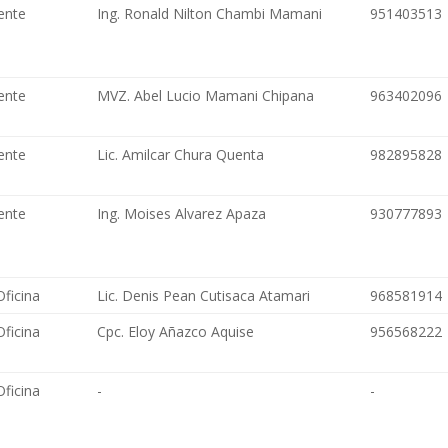
ente
Ing. Ronald Nilton Chambi Mamani
951403513
ente
MVZ. Abel Lucio Mamani Chipana
963402096
ente
Lic. Amilcar Chura Quenta
982895828
ente
Ing. Moises Alvarez Apaza
930777893
Oficina
Lic. Denis Pean Cutisaca Atamari
968581914
Oficina
Cpc. Eloy Añazco Aquise
956568222
Oficina
-
-