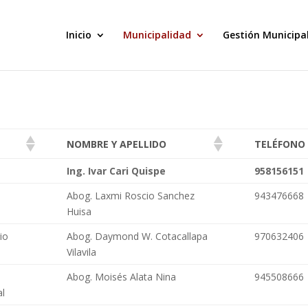
Inicio
Municipalidad
Gestión Municipa
NOMBRE Y APELLIDO
TELÉFONO
Ing. Ivar Cari Quispe
958156151
Abog. Laxmi Roscio Sanchez
943476668
Huisa
io
Abog. Daymond W. Cotacallapa
970632406
Vilavila
Abog. Moisés Alata Nina
945508666
al