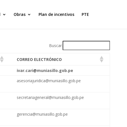
l
Obras
Plan de incentivos
PTE
Buscar:
CORREO ELECTRÓNICO
ivar.cari@muniasillo.gob.pe
asesoriajuridica@muniasillo.gob.pe
secretariageneral@muniasillo.gob.pe
gerencia@muniasillo.gob.pe