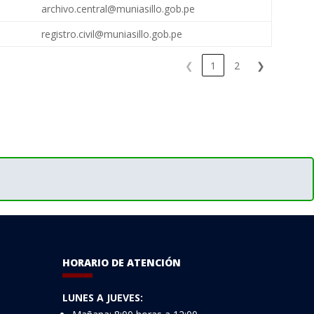
archivo.central@muniasillo.gob.pe
registro.civil@muniasillo.gob.pe
❮
1
2
❯
HORARIO DE ATENCIÓN
LUNES A JUEVES: