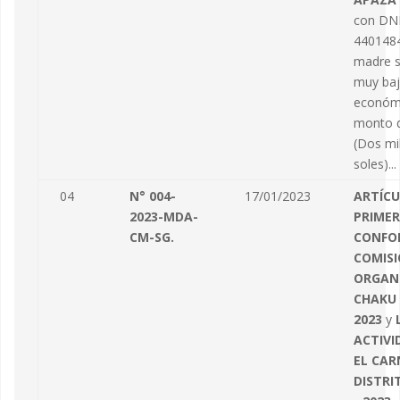
con DN
4401484
madre s
muy baj
económi
monto d
(Dos mi
soles)...
04
N° 004-
17/01/2023
ARTÍC
2023-MDA-
PRIMER
CM-SG.
CONFO
COMIS
ORGAN
CHAKU 
2023
y
ACTIVI
EL CAR
DISTRI