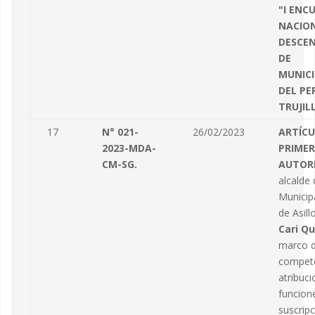
"I ENC
NACIO
DESCE
DE
MUNICI
DEL PE
TRUJIL
17
N° 021-
26/02/2023
ARTÍC
2023-MDA-
PRIMER
CM-SG.
AUTOR
alcalde 
Municipa
de Asill
Cari Q
marco d
compete
atribuci
funcione
suscripc