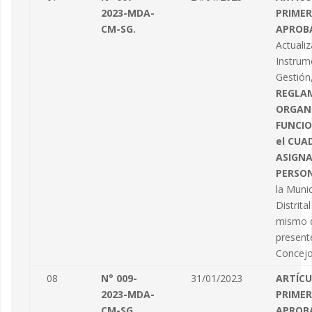
2023-MDA-
PRIMER
CM-SG.
APROB
Actualiz
Instrum
Gestión
REGLA
ORGAN
FUNCIO
el CUA
ASIGNA
PERSON
la Munic
Distrital
mismo q
present
Concejo 
08
N° 009-
31/01/2023
ARTÍC
2023-MDA-
PRIMER
CM-SG.
APROB