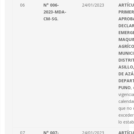
06
N° 006-
24/01/2023
ARTÍC
2023-MDA-
PRIMER
CM-SG.
APROB
DECLAR
EMERGE
MAQUI
AGRÍCO
MUNICI
DISTRI
ASILLO
DE AZ
DEPAR
PUNO
,
vigencia
calenda
que no 
exceder
lo estab
07
N° 007-
24/01/2023
ARTÍC