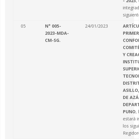
- 2023
,
integrad
siguient
05
N° 005-
24/01/2023
ARTÍC
2023-MDA-
PRIMER
CM-SG.
CONFO
COMITÉ
Y CREA
INSTIT
SUPERI
TECNO
DISTRI
ASILLO
DE AZ
DEPAR
PUNO
,
estará 
los sig
Regidore