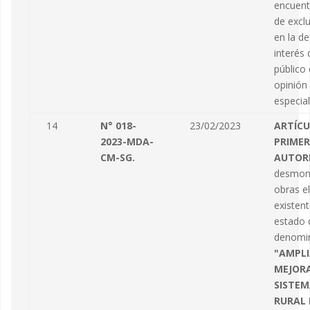
encuent
de exclu
en la d
interés 
público
opinión 
especial
14
N° 018-
23/02/2023
ARTÍC
2023-MDA-
PRIMER
CM-SG.
AUTOR
desmont
obras el
existen
estado 
denomi
"AMPLI
MEJOR
SISTEM
RURAL 