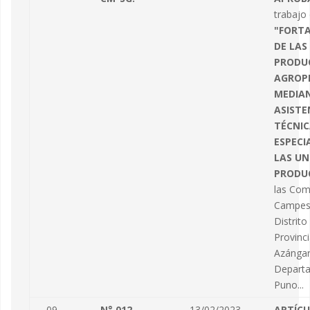
trabajo
"FORT
DE LAS
PRODU
AGROP
MEDIA
ASISTE
TÉCNI
ESPECI
LAS UN
PRODU
las Com
Campesi
Distrito
Provinc
Azángar
Depart
Puno...
09
N° 012-
13/02/2023
ARTÍC