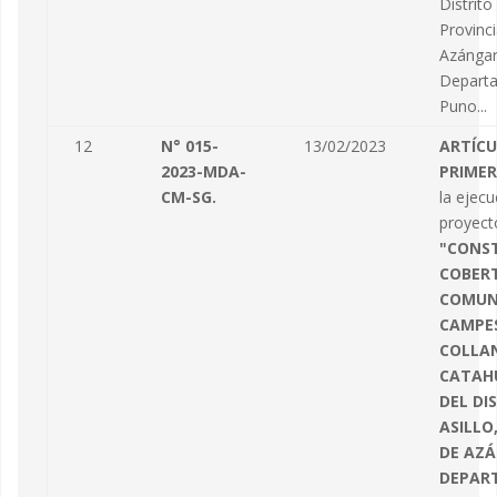
Distrito
Provinc
Azángar
Depart
Puno...
12
N° 015-
13/02/2023
ARTÍC
2023-MDA-
PRIMER
CM-SG.
la ejecu
proyect
"CONS
COBERT
COMUN
CAMPES
COLLA
CATAH
DEL DI
ASILLO
DE AZÁ
DEPAR