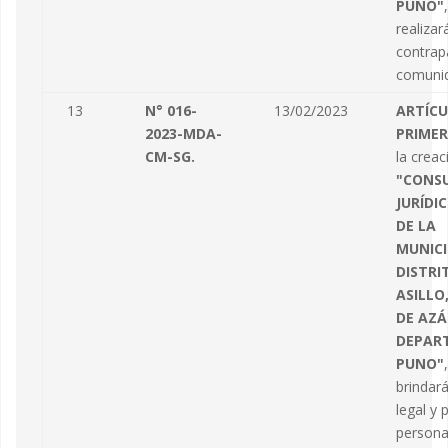
PUNO"
realizar
contrapa
comunid
13
N° 016-
13/02/2023
ARTÍC
2023-MDA-
PRIMER
CM-SG.
la creac
"CONS
JURÍDI
DE LA
MUNICI
DISTRI
ASILLO
DE AZ
DEPAR
PUNO"
brindará
legal y 
persona