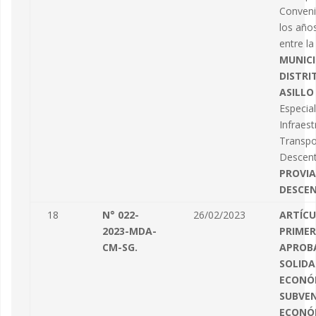
Conveni
los año
entre la
MUNICI
DISTRI
ASILLO
Especia
Infraest
Transpo
Descent
PROVIA
DESCE
18
N° 022-
26/02/2023
ARTÍC
2023-MDA-
PRIMER
CM-SG.
APROB
SOLIDA
ECONÓ
SUBVE
ECONÓ