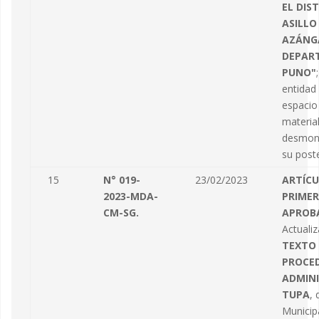
EL DIS
ASILLO
AZÁNG
DEPAR
PUNO"
entidad
espacio
materia
desmon
su poster
15
N° 019-
23/02/2023
ARTÍC
2023-MDA-
PRIMER
CM-SG.
APROB
Actualiz
TEXTO 
PROCE
ADMINI
TUPA
, 
Municipa