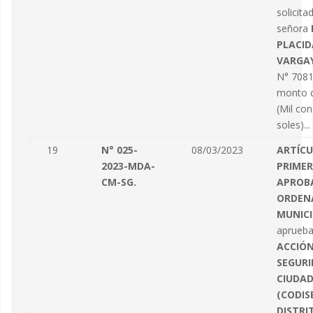
solicita
señora
PLACI
VARGA
N° 7081
monto d
(Mil co
soles)...
19
N° 025-
08/03/2023
ARTÍC
2023-MDA-
PRIMER
CM-SG.
APROB
ORDEN
MUNICI
aprueba
ACCIÓN
SEGUR
CIUDA
(CODISE
DISTRI