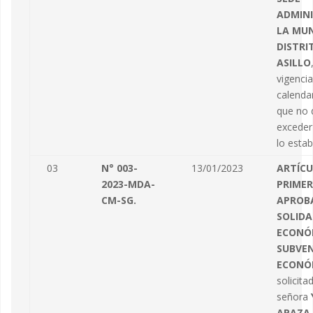
ADMINI
LA MUN
DISTRI
ASILLO
vigencia
calenda
que no 
exceder
lo estab
03
N° 003-
13/01/2023
ARTÍC
2023-MDA-
PRIMER
CM-SG.
APROB
SOLIDA
ECONÓ
SUBVE
ECONÓ
solicita
señora
APAZA