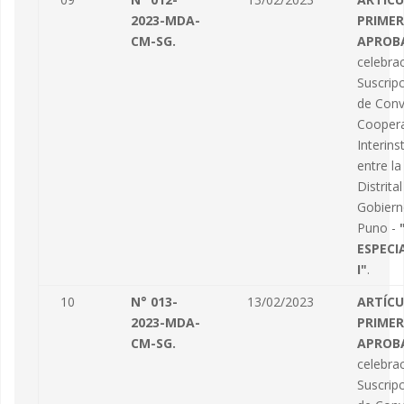
2023-MDA-
PRIMER
CM-SG.
APROB
celebra
Suscrip
de Conv
Cooper
Interins
entre la
Distrital
Gobiern
Puno -
ESPECI
I"
.
10
N° 013-
13/02/2023
ARTÍC
2023-MDA-
PRIMER
CM-SG.
APROB
celebra
Suscrip