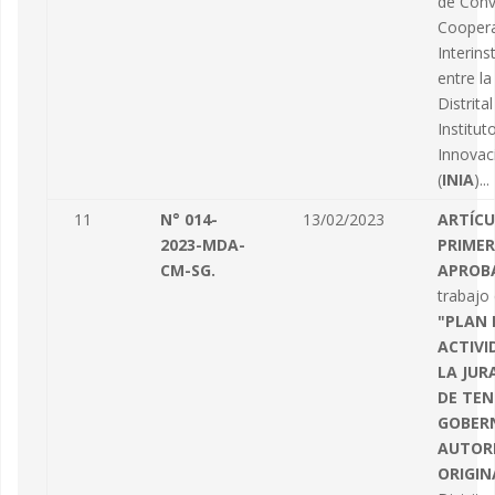
de Conv
Cooper
Interins
entre la
Distrital
Institut
Innovac
(
INIA
)...
11
N° 014-
13/02/2023
ARTÍC
2023-MDA-
PRIMER
CM-SG.
APROB
trabajo
"PLAN 
ACTIVI
LA JU
DE TEN
GOBER
AUTOR
ORIGIN