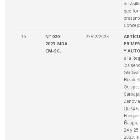
de Asill
que for
present
Concejo 
16
N° 020-
23/02/2023
ARTÍC
2023-MDA-
PRIMER
CM-SG.
Y AUTO
a la Reg
los señ
Gladivar
Elizabet
Quispe,
Carbaja
Zenovia
Quispe,
Enrique
Ñaupa, p
24 y 25
2023, a 