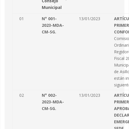
Consejo
Municipal
01
N° 001-
13/01/2023
ARTÍC
2023-MDA-
PRIMER
CM-SG.
CONFO
Comisi
Ordinar
Regidor
Fiscal 2
Municipa
de Asill
están in
siguient
02
N° 002-
13/01/2023
ARTÍC
2023-MDA-
PRIMER
CM-SG.
APROB
DECLAR
EMERGE
SEDE